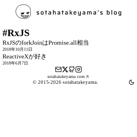
#RxJS
RxJSのforkJoinはPromise.all相当
2018年10月11日
ReactiveXが好き
2018年6月7日
Mail
X
GitHub
Instagram
sotahatakeyama.com
© 2015-2026 sotahatakeyama.