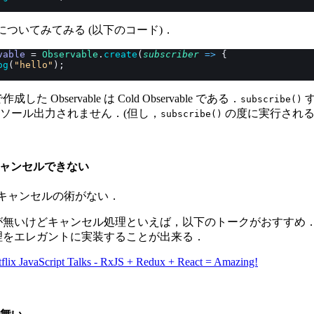
 についてみてみる (以下のコード)．
vable
 = 
Observable
.
create
(
subscriber
 =>
 {
og
(
"hello"
);
た Observable は Cold Observable である．
す
subscribe()
ソール出力されません．(但し，
の度に実行される
subscribe()
 はキャンセルできない
 にはキャンセルの術がない．
無いけどキャンセル処理といえば，以下のトークがおすすめ．Rx
理をエレガントに実装することが出来る．
flix JavaScript Talks - RxJS + Redux + React = Amazing!