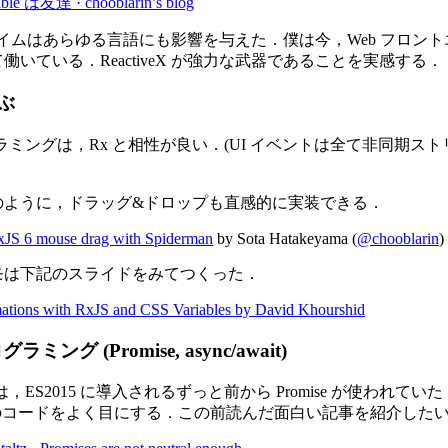
ble は友達 · chooblarin’s blog
ダイムはあらゆる言語にも影響を与えた．僕は今，Web フロン
働いている．ReactiveX が強力な武器であることを実感する．
遊ぶ
グラミングは，Rx と相性が良い．(UI イベントは全て非同期ス
のように，ドラッグ&ドロップも直感的に実装できる．
xJS 6 mouse drag with Spiderman
by Sota Hatakeyama (
@chooblarin
)
モは下記のスライドをみてつくった．
ations with RxJS and CSS Variables by David Khourshid
ング (Promise, async/await)
pt では，ES2015 に導入されるずっと前から Promise が使われて
await のコードをよく目にする．この前読んだ面白い記事を紹介した