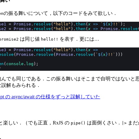
振る舞い
の振る舞いについて，以下のコードをみて欲しい．
en
se1
 = 
Promise
.
resolve
(
"hello"
).
then
(
x
 =>
 `
${
x
}
!!`
);
se2
 = 
Promise
.
resolve
(
"hello"
).
then
(
x
 =>
 Promise
.
resolve
は同じ値
を表す．更には…
promise2
hello!!
se3
 = 
Promise
.
resolve
(
"hello"
).
then
(
x
 =>
esolve
(
Promise
.
resolve
(
Promise
.
resolve
(
`
${
x
}
!!`
)))
en
(
console
.
log
);
!
包んでも同じである．この振る舞いはそこまで自明ではないと
な誤解もみられる．
cript の async/await の仕様をずっと誤解していた
ぶと楽しい．（でも正直，RxJS の
は面倒くさい．
まだ
pipe()
|>