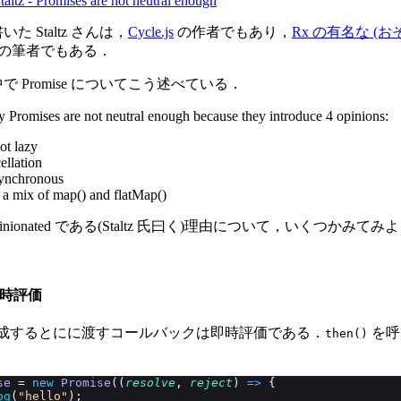
altz - Promises are not neutral enough
た Staltz さんは，
Cycle.js
の作者でもあり，
Rx の有名な (
の筆者でもある．
 Promise についてこう述べている．
y Promises are not neutral enough because they introduce 4 opinions:
ot lazy
ellation
ynchronous
s a mix of map() and flatMap()
が opinionated である(Staltz 氏曰く)理由について，いくつかみ
は即時評価
e を作成するとにに渡すコールバックは即時評価である．
を呼
then()
．
se
 = 
new
 Promise
((
resolve
, 
reject
) 
=>
 {
og
(
"hello"
);