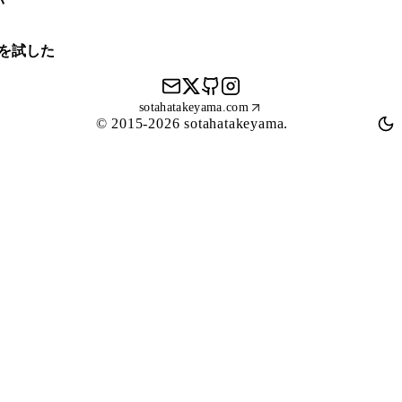
い
niを試した
Mail
X
GitHub
Instagram
sotahatakeyama.com
© 2015-2026 sotahatakeyama.