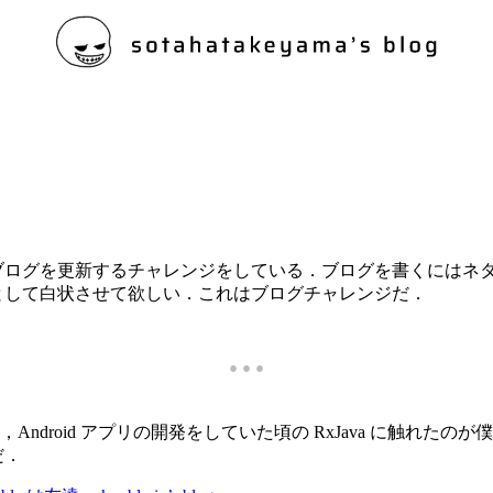
tiveXが好き
ブログを更新するチャレンジをしている．ブログを書くにはネ
として白状させて欲しい．これはブログチャレンジだ．
...
前，Android アプリの開発をしていた頃の RxJava に触れたのが僕の R
だ．